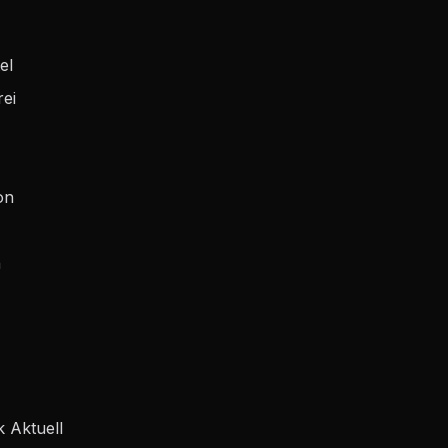
el
ei
on
h
k Aktuell